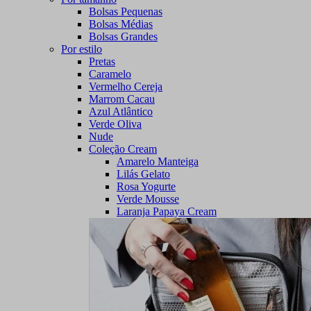
Bolsas Pequenas
Bolsas Médias
Bolsas Grandes
Por estilo
Pretas
Caramelo
Vermelho Cereja
Marrom Cacau
Azul Atlântico
Verde Oliva
Nude
Coleção Cream
Amarelo Manteiga
Lilás Gelato
Rosa Yogurte
Verde Mousse
Laranja Papaya Cream