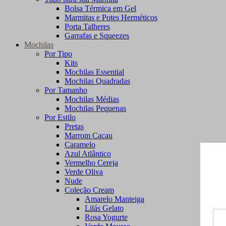
Bolsa Térmica em Gel
Marmitas e Potes Herméticos
Porta Talheres
Garrafas e Squeezes
Mochilas
Por Tipo
Kits
Mochilas Essential
Mochilas Quadradas
Por Tamanho
Mochilas Médias
Mochilas Pequenas
Por Estilo
Pretas
Marrom Cacau
Caramelo
Azul Atlântico
Vermelho Cereja
Verde Oliva
Nude
Coleção Cream
Amarelo Manteiga
Lilás Gelato
Rosa Yogurte