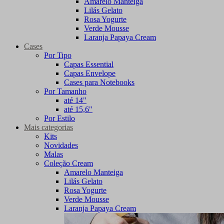
Amarelo Manteiga
Lilás Gelato
Rosa Yogurte
Verde Mousse
Laranja Papaya Cream
Cases
Por Tipo
Capas Essential
Capas Envelope
Cases para Notebooks
Por Tamanho
até 14"
até 15,6"
Por Estilo
Mais categorias
Kits
Novidades
Malas
Coleção Cream
Amarelo Manteiga
Lilás Gelato
Rosa Yogurte
Verde Mousse
Laranja Papaya Cream