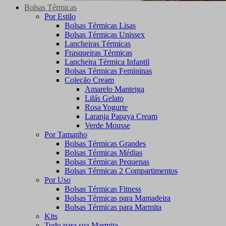
Bolsas Térmicas
Por Estilo
Bolsas Térmicas Lisas
Bolsas Térmicas Unissex
Lancheiras Térmicas
Frasqueiras Térmicas
Lancheira Térmica Infantil
Bolsas Térmicas Femininas
Coleção Cream
Amarelo Manteiga
Lilás Gelato
Rosa Yogurte
Laranja Papaya Cream
Verde Mousse
Por Tamanho
Bolsas Térmicas Grandes
Bolsas Térmicas Médias
Bolsas Térmicas Pequenas
Bolsas Térmicas 2 Compartimentos
Por Uso
Bolsas Térmicas Fitness
Bolsas Térmicas para Mamadeira
Bolsas Térmicas para Marmita
Kits
Tudo para sua Marmita