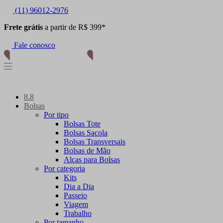
(11) 96012-2976
Frete grátis
a partir de R$ 399*
Fale conosco
8.8
Bolsas
Por tipo
Bolsas Tote
Bolsas Sacola
Bolsas Transversais
Bolsas de Mão
Alças para Bolsas
Por categoria
Kits
Dia a Dia
Passeio
Viagem
Trabalho
Por tamanho