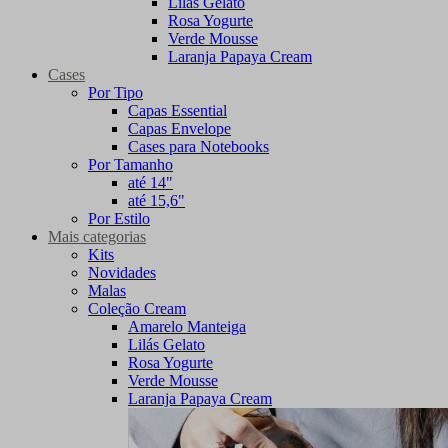
Lilás Gelato
Rosa Yogurte
Verde Mousse
Laranja Papaya Cream
Cases
Por Tipo
Capas Essential
Capas Envelope
Cases para Notebooks
Por Tamanho
até 14"
até 15,6"
Por Estilo
Mais categorias
Kits
Novidades
Malas
Coleção Cream
Amarelo Manteiga
Lilás Gelato
Rosa Yogurte
Verde Mousse
Laranja Papaya Cream