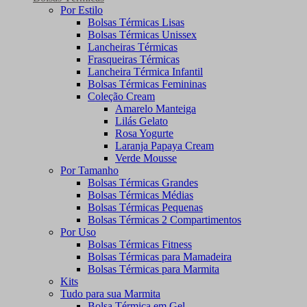
Por Estilo
Bolsas Térmicas Lisas
Bolsas Térmicas Unissex
Lancheiras Térmicas
Frasqueiras Térmicas
Lancheira Térmica Infantil
Bolsas Térmicas Femininas
Coleção Cream
Amarelo Manteiga
Lilás Gelato
Rosa Yogurte
Laranja Papaya Cream
Verde Mousse
Por Tamanho
Bolsas Térmicas Grandes
Bolsas Térmicas Médias
Bolsas Térmicas Pequenas
Bolsas Térmicas 2 Compartimentos
Por Uso
Bolsas Térmicas Fitness
Bolsas Térmicas para Mamadeira
Bolsas Térmicas para Marmita
Kits
Tudo para sua Marmita
Bolsa Térmica em Gel