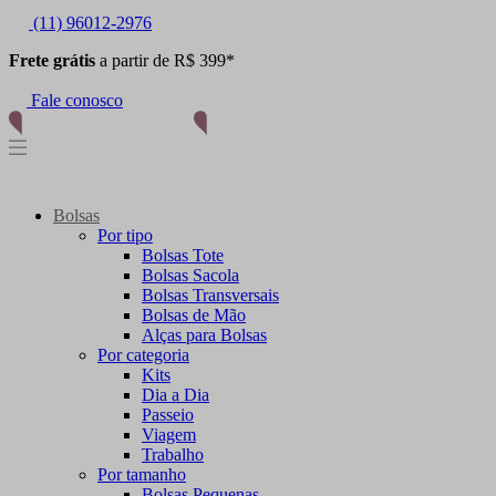
(11) 96012-2976
Frete grátis
a partir de R$ 399*
Fale conosco
Bolsas
Por tipo
Bolsas Tote
Bolsas Sacola
Bolsas Transversais
Bolsas de Mão
Alças para Bolsas
Por categoria
Kits
Dia a Dia
Passeio
Viagem
Trabalho
Por tamanho
Bolsas Pequenas