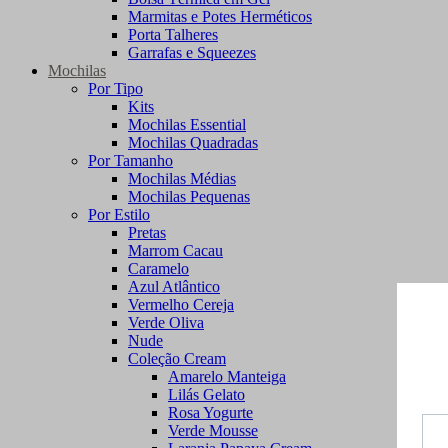
Marmitas e Potes Herméticos
Porta Talheres
Garrafas e Squeezes
Mochilas
Por Tipo
Kits
Mochilas Essential
Mochilas Quadradas
Por Tamanho
Mochilas Médias
Mochilas Pequenas
Por Estilo
Pretas
Marrom Cacau
Caramelo
Azul Atlântico
Vermelho Cereja
Verde Oliva
Nude
Coleção Cream
Amarelo Manteiga
Lilás Gelato
Rosa Yogurte
Verde Mousse