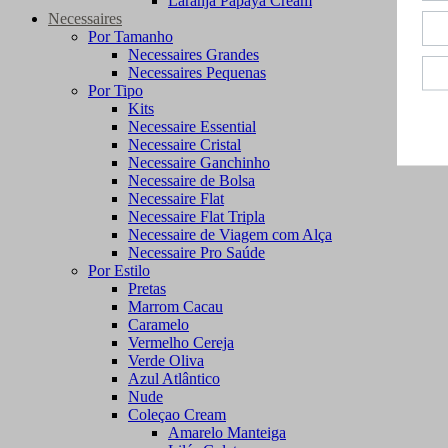
Laranja Papaya Cream
Necessaires
Por Tamanho
Necessaires Grandes
Necessaires Pequenas
Por Tipo
Kits
Necessaire Essential
Necessaire Cristal
Necessaire Ganchinho
Necessaire de Bolsa
Necessaire Flat
Necessaire Flat Tripla
Necessaire de Viagem com Alça
Necessaire Pro Saúde
Por Estilo
Pretas
Marrom Cacau
Caramelo
Vermelho Cereja
Verde Oliva
Azul Atlântico
Nude
Coleçao Cream
Amarelo Manteiga