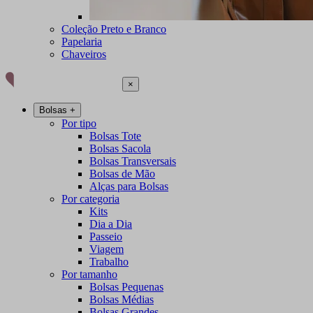
Coleção Preto e Branco
Papelaria
Chaveiros
×
Bolsas
+
Por tipo
Bolsas Tote
Bolsas Sacola
Bolsas Transversais
Bolsas de Mão
Alças para Bolsas
Por categoria
Kits
Dia a Dia
Passeio
Viagem
Trabalho
Por tamanho
Bolsas Pequenas
Bolsas Médias
Bolsas Grandes