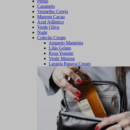
Pretas
Caramelo
Vermelho Cereja
Marrom Cacau
Azul Atlântico
Verde Oliva
Nude
Coleção Cream
Amarelo Manteiga
Lilás Gelato
Rosa Yogurte
Verde Mousse
Laranja Papaya Cream