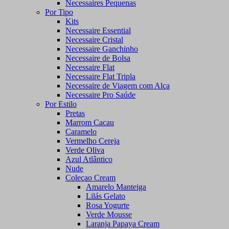
Necessaires Pequenas
Por Tipo
Kits
Necessaire Essential
Necessaire Cristal
Necessaire Ganchinho
Necessaire de Bolsa
Necessaire Flat
Necessaire Flat Tripla
Necessaire de Viagem com Alça
Necessaire Pro Saúde
Por Estilo
Pretas
Marrom Cacau
Caramelo
Vermelho Cereja
Verde Oliva
Azul Atlântico
Nude
Coleçao Cream
Amarelo Manteiga
Lilás Gelato
Rosa Yogurte
Verde Mousse
Laranja Papaya Cream