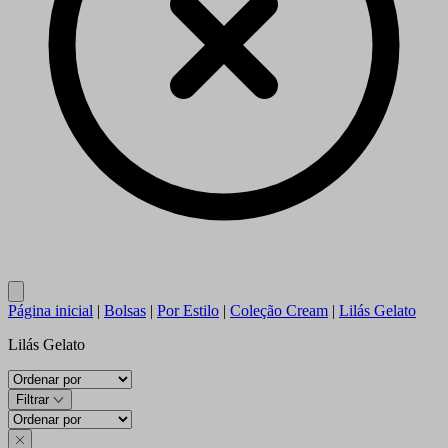
Close
Página inicial
|
Bolsas
|
Por Estilo
|
Coleção Cream
|
Lilás Gelato
Lilás Gelato
Filtrar