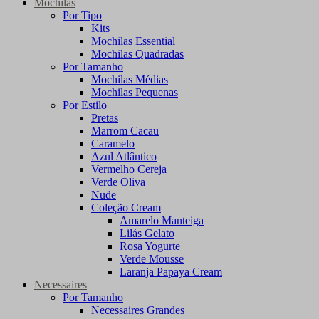
Mochilas
Por Tipo
Kits
Mochilas Essential
Mochilas Quadradas
Por Tamanho
Mochilas Médias
Mochilas Pequenas
Por Estilo
Pretas
Marrom Cacau
Caramelo
Azul Atlântico
Vermelho Cereja
Verde Oliva
Nude
Coleção Cream
Amarelo Manteiga
Lilás Gelato
Rosa Yogurte
Verde Mousse
Laranja Papaya Cream
Necessaires
Por Tamanho
Necessaires Grandes