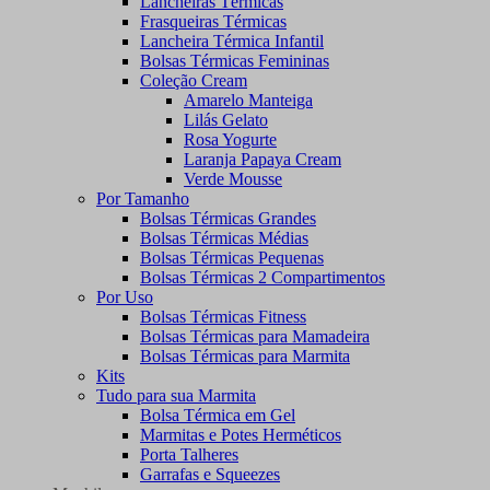
Lancheiras Térmicas
Frasqueiras Térmicas
Lancheira Térmica Infantil
Bolsas Térmicas Femininas
Coleção Cream
Amarelo Manteiga
Lilás Gelato
Rosa Yogurte
Laranja Papaya Cream
Verde Mousse
Por Tamanho
Bolsas Térmicas Grandes
Bolsas Térmicas Médias
Bolsas Térmicas Pequenas
Bolsas Térmicas 2 Compartimentos
Por Uso
Bolsas Térmicas Fitness
Bolsas Térmicas para Mamadeira
Bolsas Térmicas para Marmita
Kits
Tudo para sua Marmita
Bolsa Térmica em Gel
Marmitas e Potes Herméticos
Porta Talheres
Garrafas e Squeezes