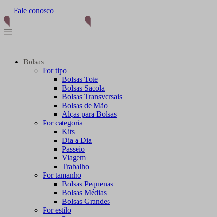
(11) 96012-2976
Bolsas
Por tipo
Bolsas Tote
Bolsas Sacola
Bolsas Transversais
Bolsas de Mão
Alças para Bolsas
Por categoria
Kits
Dia a Dia
Passeio
Viagem
Trabalho
Por tamanho
Bolsas Pequenas
Bolsas Médias
Bolsas Grandes
Por estilo