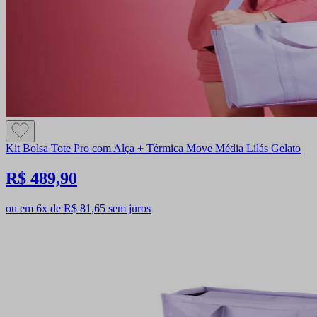
Kit Bolsa Tote Pro com Alça + Térmica Move Média Lilás Gelato
R$ 489,90
ou em 6x de R$ 81,65 sem juros