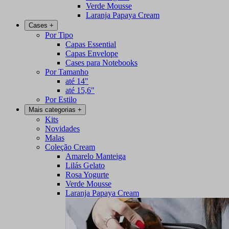
Verde Mousse
Laranja Papaya Cream
Cases
+
Por Tipo
Capas Essential
Capas Envelope
Cases para Notebooks
Por Tamanho
até 14"
até 15,6"
Por Estilo
Mais categorias
+
Kits
Novidades
Malas
Coleção Cream
Amarelo Manteiga
Lilás Gelato
Rosa Yogurte
Verde Mousse
Laranja Papaya Cream