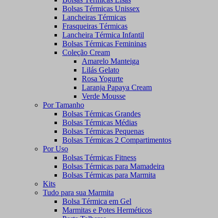
Bolsas Térmicas Unissex
Lancheiras Térmicas
Frasqueiras Térmicas
Lancheira Térmica Infantil
Bolsas Térmicas Femininas
Coleção Cream
Amarelo Manteiga
Lilás Gelato
Rosa Yogurte
Laranja Papaya Cream
Verde Mousse
Por Tamanho
Bolsas Térmicas Grandes
Bolsas Térmicas Médias
Bolsas Térmicas Pequenas
Bolsas Térmicas 2 Compartimentos
Por Uso
Bolsas Térmicas Fitness
Bolsas Térmicas para Mamadeira
Bolsas Térmicas para Marmita
Kits
Tudo para sua Marmita
Bolsa Térmica em Gel
Marmitas e Potes Herméticos