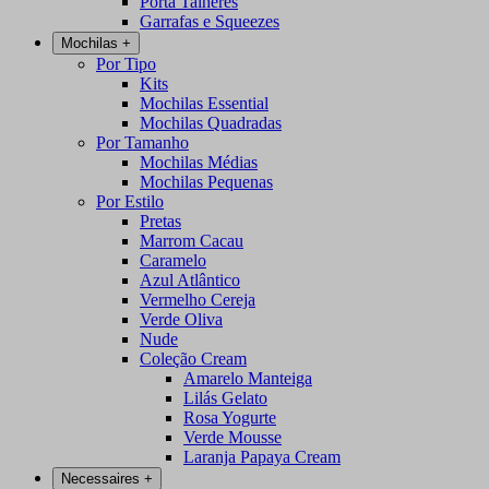
Porta Talheres
Garrafas e Squeezes
Mochilas
+
Por Tipo
Kits
Mochilas Essential
Mochilas Quadradas
Por Tamanho
Mochilas Médias
Mochilas Pequenas
Por Estilo
Pretas
Marrom Cacau
Caramelo
Azul Atlântico
Vermelho Cereja
Verde Oliva
Nude
Coleção Cream
Amarelo Manteiga
Lilás Gelato
Rosa Yogurte
Verde Mousse
Laranja Papaya Cream
Necessaires
+