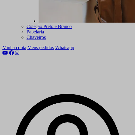
Coleção Preto e Branco
Papelaria
Chaveiros
Minha conta
Meus pedidos
Whatsapp