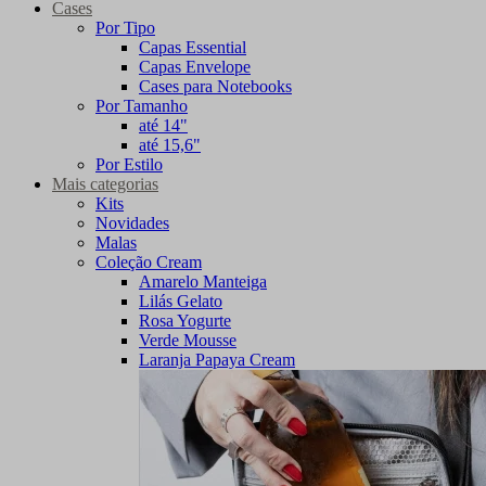
Cases
Por Tipo
Capas Essential
Capas Envelope
Cases para Notebooks
Por Tamanho
até 14"
até 15,6"
Por Estilo
Mais categorias
Kits
Novidades
Malas
Coleção Cream
Amarelo Manteiga
Lilás Gelato
Rosa Yogurte
Verde Mousse
Laranja Papaya Cream