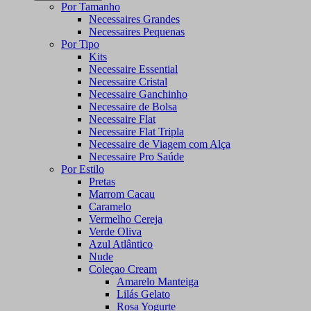
Por Tamanho
Necessaires Grandes
Necessaires Pequenas
Por Tipo
Kits
Necessaire Essential
Necessaire Cristal
Necessaire Ganchinho
Necessaire de Bolsa
Necessaire Flat
Necessaire Flat Tripla
Necessaire de Viagem com Alça
Necessaire Pro Saúde
Por Estilo
Pretas
Marrom Cacau
Caramelo
Vermelho Cereja
Verde Oliva
Azul Atlântico
Nude
Coleçao Cream
Amarelo Manteiga
Lilás Gelato
Rosa Yogurte