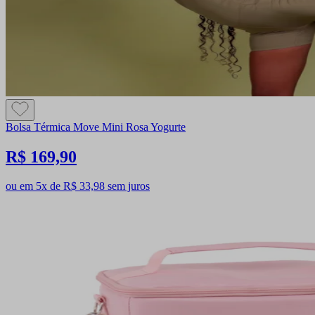
Bolsa Térmica Move Mini Rosa Yogurte
R$ 169,90
ou em 5x de R$ 33,98 sem juros