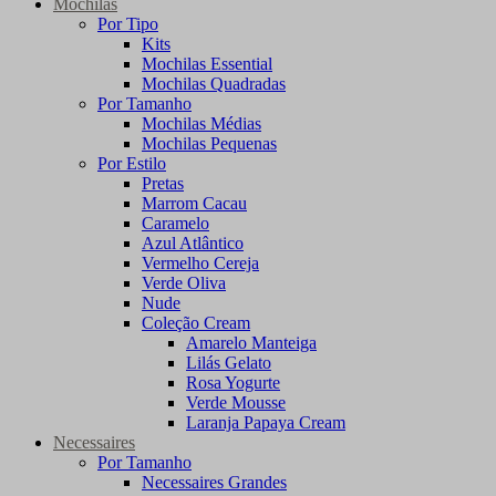
Mochilas
Por Tipo
Kits
Mochilas Essential
Mochilas Quadradas
Por Tamanho
Mochilas Médias
Mochilas Pequenas
Por Estilo
Pretas
Marrom Cacau
Caramelo
Azul Atlântico
Vermelho Cereja
Verde Oliva
Nude
Coleção Cream
Amarelo Manteiga
Lilás Gelato
Rosa Yogurte
Verde Mousse
Laranja Papaya Cream
Necessaires
Por Tamanho
Necessaires Grandes