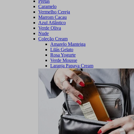
Pretas
Caramelo
Vermelho Cereja
Marrom Cacau
Azul Atlântico
Verde Oliva
Nude
Coleção Cream
Amarelo Manteiga
Lilás Gelato
Rosa Yogurte
Verde Mousse
Laranja Papaya Cream