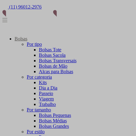
(11) 96012-2976
Bolsas
Por tipo
Bolsas Tote
Bolsas Sacola
Bolsas Transversais
Bolsas de Mão
Alças para Bolsas
Por categoria
Kits
Dia a Dia
Passeio
Viagem
Trabalho
Por tamanho
Bolsas Pequenas
Bolsas Médias
Bolsas Grandes
Por estilo