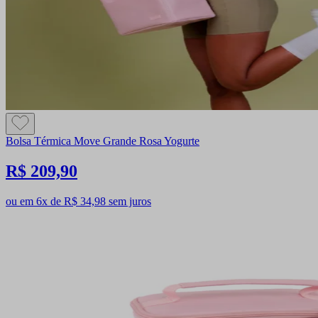
Bolsa Térmica Move Grande Rosa Yogurte
R$ 209,90
ou em 6x de R$ 34,98 sem juros