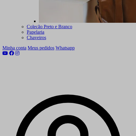
Coleção Preto e Branco
Papelaria
Chaveiros
Minha conta
Meus pedidos
Whatsapp