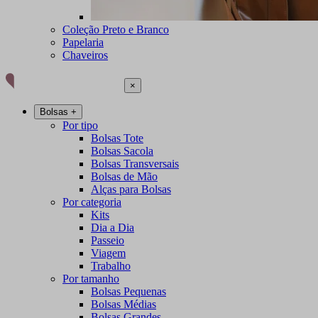
Coleção Preto e Branco
Papelaria
Chaveiros
×
Bolsas
+
Por tipo
Bolsas Tote
Bolsas Sacola
Bolsas Transversais
Bolsas de Mão
Alças para Bolsas
Por categoria
Kits
Dia a Dia
Passeio
Viagem
Trabalho
Por tamanho
Bolsas Pequenas
Bolsas Médias
Bolsas Grandes