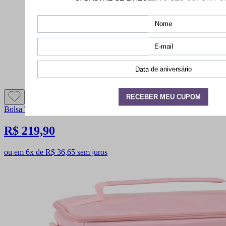
Bolsa Térmica Duo Rosa Yogurte
R$ 219,90
ou em 6x de R$ 36,65 sem juros