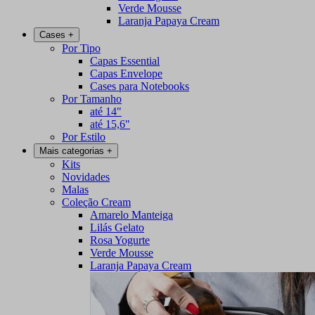
Verde Mousse
Laranja Papaya Cream
Cases
+
Por Tipo
Capas Essential
Capas Envelope
Cases para Notebooks
Por Tamanho
até 14"
até 15,6"
Por Estilo
Mais categorias
+
Kits
Novidades
Malas
Coleção Cream
Amarelo Manteiga
Lilás Gelato
Rosa Yogurte
Verde Mousse
Laranja Papaya Cream