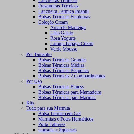
Lancheiras Térmicas
Frasqueiras Térmicas
Lancheira Térmica Infantil
Bolsas Térmicas Femininas
Coleção Cream
Amarelo Manteiga
Lilás Gelato
Rosa Yogurte
Laranja Papaya Cream
Verde Mousse
Por Tamanho
Bolsas Térmicas Grandes
Bolsas Térmicas Médias
Bolsas Térmicas Pequenas
Bolsas Térmicas 2 Compartimentos
Por Uso
Bolsas Térmicas Fitness
Bolsas Térmicas para Mamadeira
Bolsas Térmicas para Marmita
Kits
Tudo para sua Marmita
Bolsa Térmica em Gel
Marmitas e Potes Herméticos
Porta Talheres
Garrafas e Squeezes