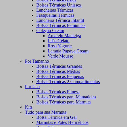
Bolsas Térmicas Unissex
Lancheiras Térmicas
Frasqueiras Térmicas
Lancheira Térmica Infantil
Bolsas Térmicas Femininas
Coleção Cream
Amarelo Manteiga
Lilás Gelato
Rosa Yogurte
Laranja Papaya Cream
Verde Mousse
Por Tamanho
Bolsas Térmicas Grandes
Bolsas Térmicas Médias
Bolsas Térmicas Pequenas
Bolsas Térmicas 2 Compartimentos
Por Uso
Bolsas Térmicas Fitness
Bolsas Térmicas para Mamadeira
Bolsas Térmicas para Marmita
Kits
Tudo para sua Marmita
Bolsa Térmica em Gel
Marmitas e Potes Herméticos