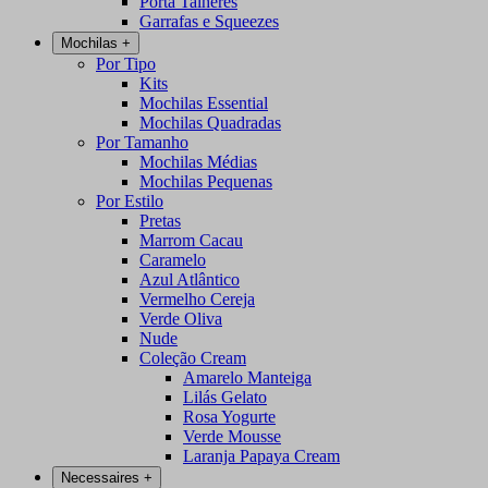
Porta Talheres
Garrafas e Squeezes
Mochilas
+
Por Tipo
Kits
Mochilas Essential
Mochilas Quadradas
Por Tamanho
Mochilas Médias
Mochilas Pequenas
Por Estilo
Pretas
Marrom Cacau
Caramelo
Azul Atlântico
Vermelho Cereja
Verde Oliva
Nude
Coleção Cream
Amarelo Manteiga
Lilás Gelato
Rosa Yogurte
Verde Mousse
Laranja Papaya Cream
Necessaires
+