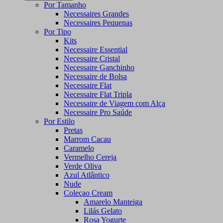
Por Tamanho
Necessaires Grandes
Necessaires Pequenas
Por Tipo
Kits
Necessaire Essential
Necessaire Cristal
Necessaire Ganchinho
Necessaire de Bolsa
Necessaire Flat
Necessaire Flat Tripla
Necessaire de Viagem com Alça
Necessaire Pro Saúde
Por Estilo
Pretas
Marrom Cacau
Caramelo
Vermelho Cereja
Verde Oliva
Azul Atlântico
Nude
Coleçao Cream
Amarelo Manteiga
Lilás Gelato
Rosa Yogurte