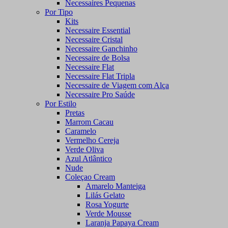
Necessaires Pequenas
Por Tipo
Kits
Necessaire Essential
Necessaire Cristal
Necessaire Ganchinho
Necessaire de Bolsa
Necessaire Flat
Necessaire Flat Tripla
Necessaire de Viagem com Alça
Necessaire Pro Saúde
Por Estilo
Pretas
Marrom Cacau
Caramelo
Vermelho Cereja
Verde Oliva
Azul Atlântico
Nude
Coleçao Cream
Amarelo Manteiga
Lilás Gelato
Rosa Yogurte
Verde Mousse
Laranja Papaya Cream