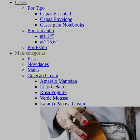
Cases
Por Tipo
Capas Essential
Capas Envelope
Cases para Notebooks
Por Tamanho
até 14"
até 15,6"
Por Estilo
Mais categorias
Kits
Novidades
Malas
Coleção Cream
Amarelo Manteiga
Lilás Gelato
Rosa Yogurte
Verde Mousse
Laranja Papaya Cream