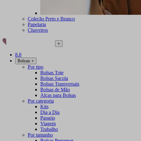
Coleção Preto e Branco
Papelaria
Chaveiros
×
8.8
Bolsas
+
Por tipo
Bolsas Tote
Bolsas Sacola
Bolsas Transversais
Bolsas de Mão
Alças para Bolsas
Por categoria
Kits
Dia a Dia
Passeio
Viagem
Trabalho
Por tamanho
Bolsas Pequenas