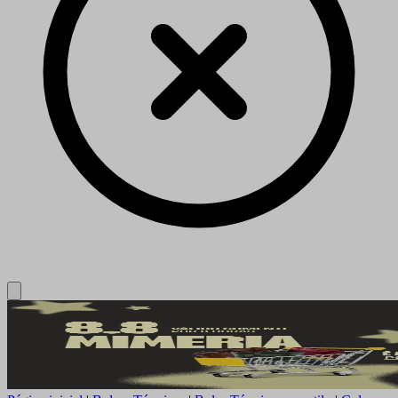
Close