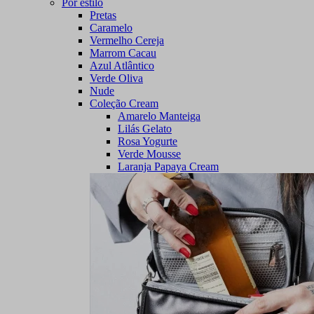
Por estilo
Pretas
Caramelo
Vermelho Cereja
Marrom Cacau
Azul Atlântico
Verde Oliva
Nude
Coleção Cream
Amarelo Manteiga
Lilás Gelato
Rosa Yogurte
Verde Mousse
Laranja Papaya Cream