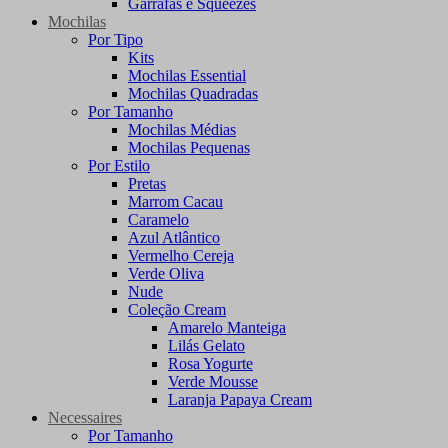
Garrafas e Squeezes
Mochilas
Por Tipo
Kits
Mochilas Essential
Mochilas Quadradas
Por Tamanho
Mochilas Médias
Mochilas Pequenas
Por Estilo
Pretas
Marrom Cacau
Caramelo
Azul Atlântico
Vermelho Cereja
Verde Oliva
Nude
Coleção Cream
Amarelo Manteiga
Lilás Gelato
Rosa Yogurte
Verde Mousse
Laranja Papaya Cream
Necessaires
Por Tamanho