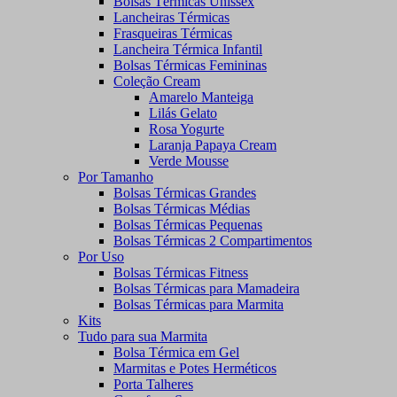
Bolsas Térmicas Unissex
Lancheiras Térmicas
Frasqueiras Térmicas
Lancheira Térmica Infantil
Bolsas Térmicas Femininas
Coleção Cream
Amarelo Manteiga
Lilás Gelato
Rosa Yogurte
Laranja Papaya Cream
Verde Mousse
Por Tamanho
Bolsas Térmicas Grandes
Bolsas Térmicas Médias
Bolsas Térmicas Pequenas
Bolsas Térmicas 2 Compartimentos
Por Uso
Bolsas Térmicas Fitness
Bolsas Térmicas para Mamadeira
Bolsas Térmicas para Marmita
Kits
Tudo para sua Marmita
Bolsa Térmica em Gel
Marmitas e Potes Herméticos
Porta Talheres