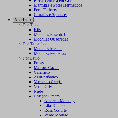
Bolsa Térmica em Gel
Marmitas e Potes Herméticos
Porta Talheres
Garrafas e Squeezes
Mochilas
+
Por Tipo
Kits
Mochilas Essential
Mochilas Quadradas
Por Tamanho
Mochilas Médias
Mochilas Pequenas
Por Estilo
Pretas
Marrom Cacau
Caramelo
Azul Atlântico
Vermelho Cereja
Verde Oliva
Nude
Coleção Cream
Amarelo Manteiga
Lilás Gelato
Rosa Yogurte
Verde Mousse