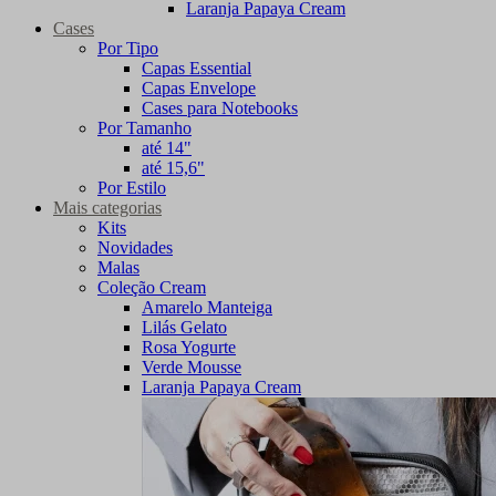
Laranja Papaya Cream
Cases
Por Tipo
Capas Essential
Capas Envelope
Cases para Notebooks
Por Tamanho
até 14"
até 15,6"
Por Estilo
Mais categorias
Kits
Novidades
Malas
Coleção Cream
Amarelo Manteiga
Lilás Gelato
Rosa Yogurte
Verde Mousse
Laranja Papaya Cream