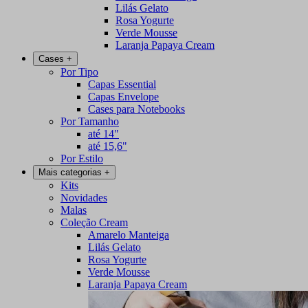
Lilás Gelato
Rosa Yogurte
Verde Mousse
Laranja Papaya Cream
Cases
+
Por Tipo
Capas Essential
Capas Envelope
Cases para Notebooks
Por Tamanho
até 14"
até 15,6"
Por Estilo
Mais categorias
+
Kits
Novidades
Malas
Coleção Cream
Amarelo Manteiga
Lilás Gelato
Rosa Yogurte
Verde Mousse
Laranja Papaya Cream