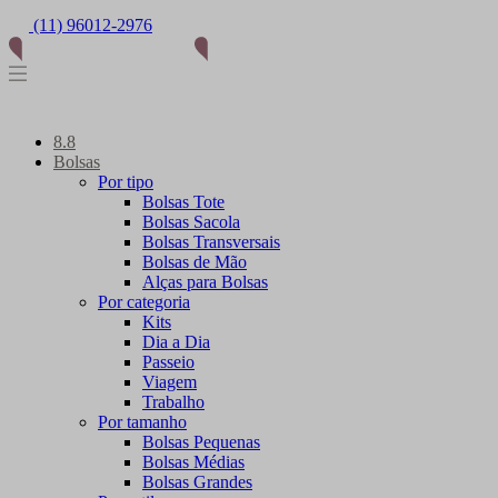
(11) 96012-2976
8.8
Bolsas
Por tipo
Bolsas Tote
Bolsas Sacola
Bolsas Transversais
Bolsas de Mão
Alças para Bolsas
Por categoria
Kits
Dia a Dia
Passeio
Viagem
Trabalho
Por tamanho
Bolsas Pequenas
Bolsas Médias
Bolsas Grandes