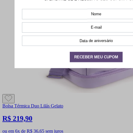
Bolsa Térmica Duo Lilás Gelato
R$ 219,90
ou em 6x de R$ 36,65 sem juros