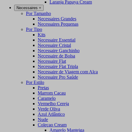
Laranja Papaya Cream
Necessaires
+
Por Tamanho
Necessaires Grandes
Necessaires Pequenas
Por Tipo
Kits
Necessaire Essential
Necessaire Cristal
Necessaire Ganchinho
Necessaire de Bolsa
Necessaire Flat
Necessaire Flat Tripla
Necessaire de Viagem com Alça
Necessaire Pro Saúde
Por Estilo
Pretas
Marrom Cacau
Caramelo
Vermelho Cereja
Verde Oliva
Azul Atlântico
Nude
Coleçao Cream
Amarelo Manteiga