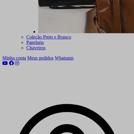
Coleção Preto e Branco
Papelaria
Chaveiros
Minha conta
Meus pedidos
Whatsapp