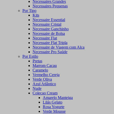
Necessaires Grandes
Necessaires Pequenas
Por Tipo
Kits
Necessaire Essential
Necessaire Cristal
Necessaire Ganchinho
Necessaire de Bolsa
Necessaire Flat
Necessaire Flat Tripla
Necessaire de Viagem com Alça
Necessaire Pro Saúde
Por Estilo
Pretas
Marrom Cacau
Caramelo
Vermelho Cereja
Verde Oliva
Azul Atlântico
Nude
Coleçao Cream
Amarelo Manteiga
Lilás Gelato
Rosa Yogurte
Verde Mousse