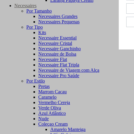
Laranja Papaya Cream
Necessaires
Por Tamanho
Necessaires Grandes
Necessaires Pequenas
Por Tipo
Kits
Necessaire Essential
Necessaire Cristal
Necessaire Ganchinho
Necessaire de Bolsa
Necessaire Flat
Necessaire Flat Tripla
Necessaire de Viagem com Alça
Necessaire Pro Saúde
Por Estilo
Pretas
Marrom Cacau
Caramelo
Vermelho Cereja
Verde Oliva
Azul Atlântico
Nude
Coleçao Cream
Amarelo Manteiga