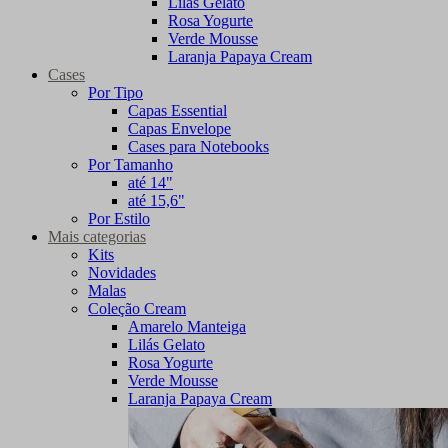
Lilás Gelato
Rosa Yogurte
Verde Mousse
Laranja Papaya Cream
Cases
Por Tipo
Capas Essential
Capas Envelope
Cases para Notebooks
Por Tamanho
até 14"
até 15,6"
Por Estilo
Mais categorias
Kits
Novidades
Malas
Coleção Cream
Amarelo Manteiga
Lilás Gelato
Rosa Yogurte
Verde Mousse
Laranja Papaya Cream