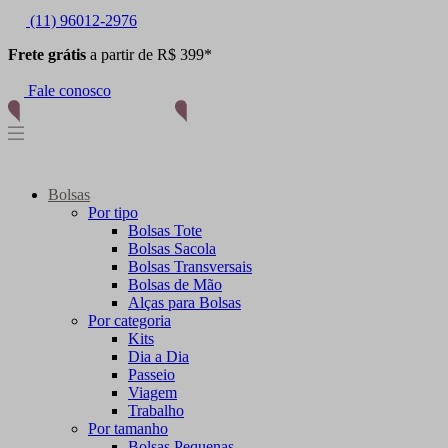
(11) 96012-2976
Frete grátis
a partir de R$ 399*
Fale conosco
Bolsas
Por tipo
Bolsas Tote
Bolsas Sacola
Bolsas Transversais
Bolsas de Mão
Alças para Bolsas
Por categoria
Kits
Dia a Dia
Passeio
Viagem
Trabalho
Por tamanho
Bolsas Pequenas