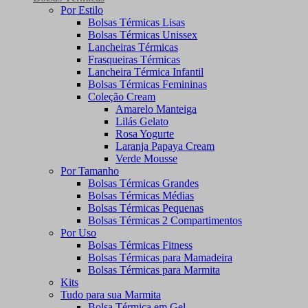
Por Estilo
Bolsas Térmicas Lisas
Bolsas Térmicas Unissex
Lancheiras Térmicas
Frasqueiras Térmicas
Lancheira Térmica Infantil
Bolsas Térmicas Femininas
Coleção Cream
Amarelo Manteiga
Lilás Gelato
Rosa Yogurte
Laranja Papaya Cream
Verde Mousse
Por Tamanho
Bolsas Térmicas Grandes
Bolsas Térmicas Médias
Bolsas Térmicas Pequenas
Bolsas Térmicas 2 Compartimentos
Por Uso
Bolsas Térmicas Fitness
Bolsas Térmicas para Mamadeira
Bolsas Térmicas para Marmita
Kits
Tudo para sua Marmita
Bolsa Térmica em Gel