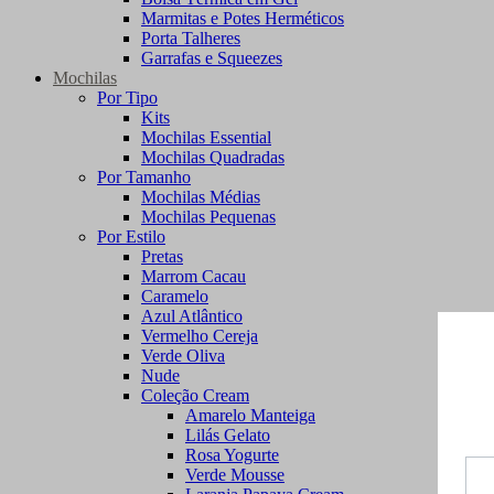
Marmitas e Potes Herméticos
Porta Talheres
Garrafas e Squeezes
Mochilas
Por Tipo
Kits
Mochilas Essential
Mochilas Quadradas
Por Tamanho
Mochilas Médias
Mochilas Pequenas
Por Estilo
Pretas
Marrom Cacau
Caramelo
Azul Atlântico
Vermelho Cereja
Verde Oliva
Nude
Coleção Cream
Amarelo Manteiga
Lilás Gelato
Rosa Yogurte
Verde Mousse